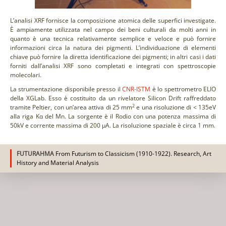
L’analisi XRF fornisce la composizione atomica delle superfici investigate.
È ampiamente utilizzata nel campo dei beni culturali da molti anni in
quanto è una tecnica relativamente semplice e veloce e può fornire
informazioni circa la natura dei pigmenti. L’individuazione di elementi
chiave può fornire la diretta identificazione dei pigmenti; in altri casi i dati
forniti dall’analisi XRF sono completati e integrati con spettroscopie
molecolari.
La strumentazione disponibile presso il
CNR-ISTM
è lo spettrometro ELIO
della XGLab. Esso è costituito da un rivelatore Silicon Drift raffreddato
2
tramite Peltier, con un’area attiva di 25 mm
e una risoluzione di < 135eV
alla riga Kα del Mn. La sorgente è il Rodio con una potenza massima di
50kV e corrente massima di 200 μA. La risoluzione spaziale è circa 1 mm.
FUTURAHMA
From Futurism to Classicism (1910-1922). Research, Art
History and Material Analysis